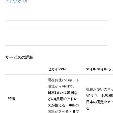
上手な使い方
サービスの詳細
セカイVPN
マイIP マイIP
現在お使いのネット
環境からVPNで、
現在お使いのネ
日本(または米国な
VPNで、
お客様
特徴
どの)共用IPアドレ
日本の固定IPア
スが使える
- ●IPの
る
国籍が選べる - ●プ