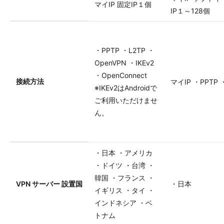
マイIP 固定IP１個
IP１～128個
・PPTP ・L2TP ・
OpenVPN ・IKEv2
・OpenConnect
接続方法
マイIP ・PPTP 
※IKEv2はAndroidで
ご利用いただけませ
ん。
・日本 ・アメリカ
・ドイツ ・台湾 ・
韓国 ・フランス ・
VPN サーバー 設置国
・日本
イギリス ・タイ ・
インドネシア ・ベ
トナム