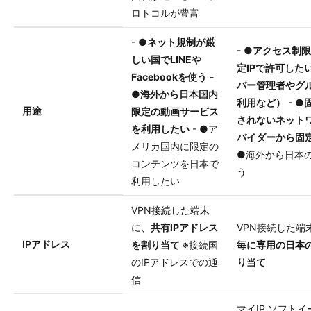
ロトコルが豊富
- ●
ネット規制が厳
- ●
アクセス制限
しい国でLINEや
定IPで許可した
Facebookを使う
-
バー管理者やグ
●
海外から日本国内
利用など）
- ●
用途
限定の動画サービス
されないネット
を利用したい
- ●ア
バイダーから固定
メリカ国内に限定の
●海外から日本の
コンテンツを日本で
う
利用したい
VPN接続した端末
に、
共有IPアドレス
VPN接続した端
IPアドレス
を割り当て
※接続国
毎に専用の日本の
のIPアドレスでの通
り当て
信
マイIP ソフトイ