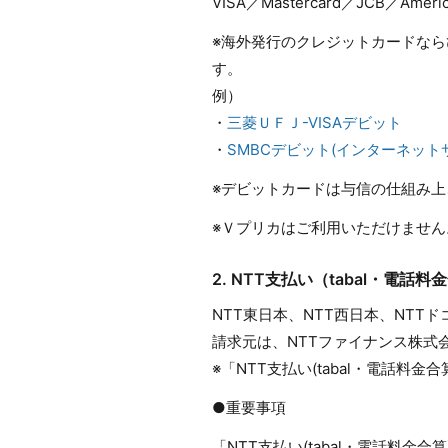
VISA／Mastercard／JCB／America
※海外発行のクレジットカードな
す。
例）
・
三菱ＵＦＪ-VISAデビット
・
SMBCデビット(インターネット
※デビットカードは与信の仕組み
※Ｖプリカはご利用いただけません
2. NTT支払い（tabal・電話
NTT東日本、NTT西日本、NTT
請求元は、NTTファイナンス株式
※「NTT支払い(tabal・電話
●重要事項
「NTT支払い(tabal・電話料