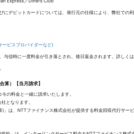
n Express／Diners Club
らびにデビットカードについては、発行元の仕様により、弊社での
サービスプロバイダーなど)
上、与信時に一度料金が引き落とされ、後日返金されます。詳しく
。
料金合算）【当月請求】
ドコモの料金と一緒に請求いたします。
会社となります。
料金合算)」は、NTTファイナンス株式会社が提供する料金回収代行サー
金合算)規約」は、インターリンクサービス料金をNTTファイナンス株