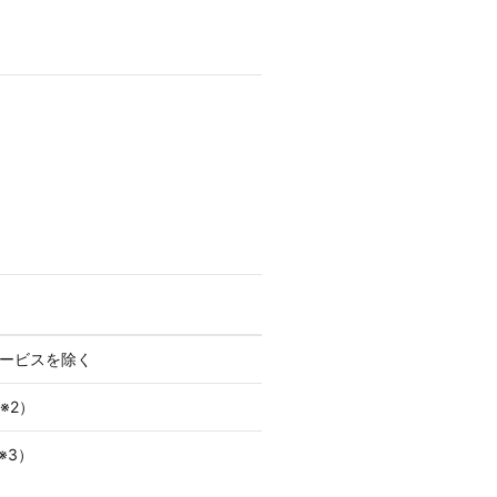
サービスを除く
※2）
※3）