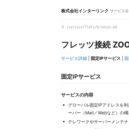
株式会社インターリンク
|
サービス
企
📄 /service/flets/b/naiyo.md
フレッツ接続 ZOOT
サービス詳細
|
固定IPサービス
|
固
固定IPサービス
サービスの内容
グローバル固定IPアドレスを
ーバー（Mail／Webなど）の
テレワークやサーバーメンテナ