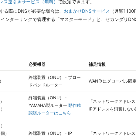
ドレス逆引きサービス（無料）
で設定できます。
する際にDNSが必要な場合は、
おまかせDNSサービス
（月額1,1
べてインターリンクで管理する「マスターモード」と、セカンダリD
必要機器
補足情報
終端装置（ONU）・ブロー
個）
WAN側にグローバル固
ドバンドルーター
終端装置（ONU）・
個）
「ネットワークアドレス
YAMAHA製ルーター
動作確
個）
IPアドレスを消費しな
認済ルーターはこちら
個）
6個）
終端装置（ONU）・IP
「ネットワークアドレス