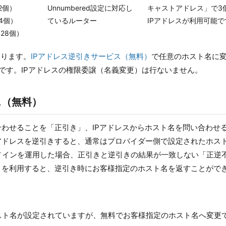
2個）
Unnumbered設定に対応し
キャストアドレス」で3
4個）
ているルーター
IPアドレスが利用可能で
128個）
なります。
IPアドレス逆引きサービス（無料）
で任意のホスト名に
義です。IPアドレスの権限委譲（名義変更）は行ないません。
ス（無料）
合わせることを「正引き」、IPアドレスからホスト名を問い合わせ
アドレスを逆引きすると、通常はプロバイダー側で設定されたホス
メインを運用した場合、正引きと逆引きの結果が一致しない「正逆
）
を利用すると、逆引き時にお客様指定のホスト名を返すことがで
。
スト名が設定されていますが、無料でお客様指定のホスト名へ変更