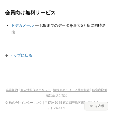
会員向け無料サービス
ドデカメール
— 1GBまでのデータを最大5カ所に同時送
信
←
トップに戻る
会員規約
|
個人情報保護ポリシー
|
情報セキュリティ基本方針
|
特定商取引
法に基づく表記
© 株式会社インターリンク | 〒170-6045 東京都豊島区東池袋3-1-1 サンシ
.md を表示
ャイン60 45F