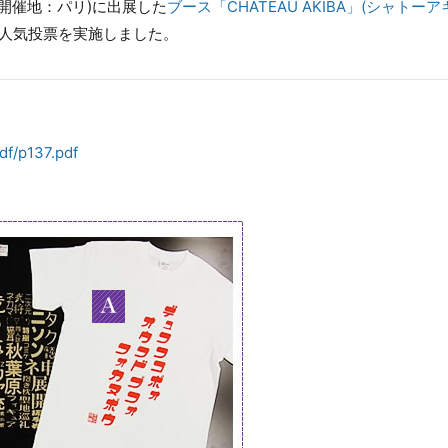
8日、開催地：パリ)に出展した
ブース「CHATEAU AKIBA」(シャトー
の人気投票を実施しました。
pdf/p137.pdf