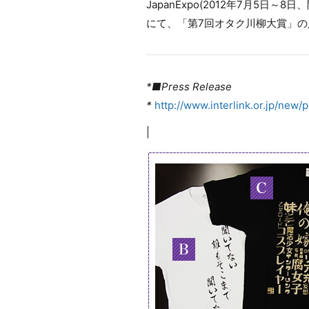
JapanExpo(2012年7月5日～
にて、「第7回オタク川柳大賞」
*■Press Release
*
http://www.interlink.or.jp/new/
|