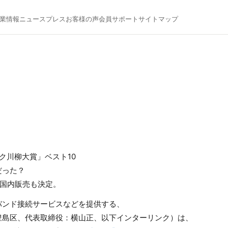
業情報
ニュース
プレス
お客様の声
会員サポート
サイトマップ
ク川柳大賞」ベスト10
だった？
の国内販売も決定。
バンド接続サービスなどを提供する、
豊島区、代表取締役：横山正、以下インターリンク）は、