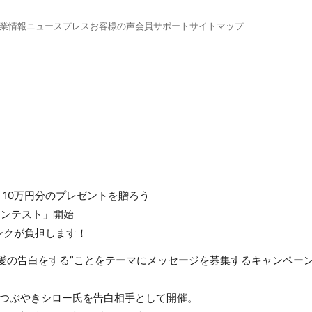
業情報
ニュース
プレス
お客様の声
会員サポート
サイトマップ
10万円分のプレゼントを贈ろう
の告白コンテスト」開始
ンクが負担します！
愛の告白をする”ことをテーマにメッセージを募集するキャンペー
にはつぶやきシロー氏を告白相手として開催。