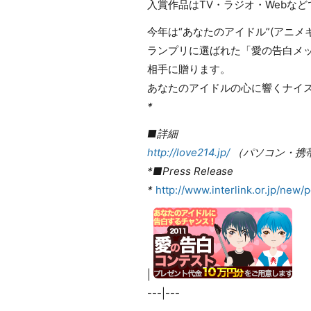
入賞作品はTV・ラジオ・Webな
今年は“あなたのアイドル”(アニ
ランプリに選ばれた「愛の告白メ
相手に贈ります。
あなたのアイドルの心に響くナイ
*
■詳細
http://love214.jp/
（パソコン・携帯
*
■Press Release
*
http://www.interlink.or.jp/new/
|
---|---